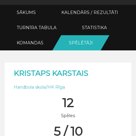
SĀKUMS
KALENDĀRS / REZULTĀTI
TURNĪRA TABULA
STATISTIKA
KOMANDAS
SPĒLĒTĀJI
KRISTAPS KARSTAIS
Handbola skola/HK Rīga
12
Spēles
5 / 10