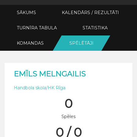
SĀKUMS
KALENDĀRS / REZULTĀTI
TURNĪRA TABULA
STATISTIKA
KOMANDAS
SPĒLĒTĀJI
EMĪLS MELNGAILIS
Handbola skola/HK Rīga
0
Spēles
0 / 0