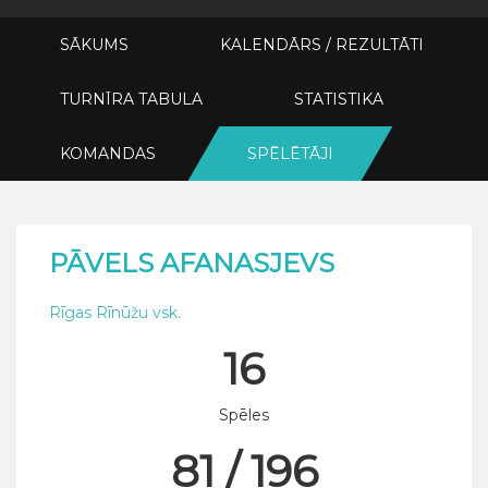
SĀKUMS
KALENDĀRS / REZULTĀTI
TURNĪRA TABULA
STATISTIKA
KOMANDAS
SPĒLĒTĀJI
PĀVELS AFANASJEVS
Rīgas Rīnūžu vsk.
16
Spēles
81 / 196