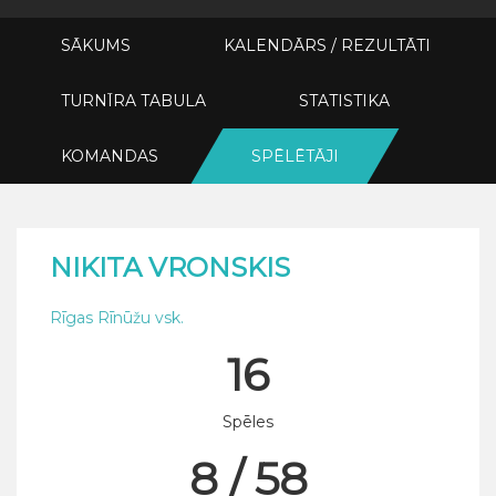
SĀKUMS
KALENDĀRS / REZULTĀTI
TURNĪRA TABULA
STATISTIKA
KOMANDAS
SPĒLĒTĀJI
NIKITA VRONSKIS
Rīgas Rīnūžu vsk.
16
Spēles
8 / 58