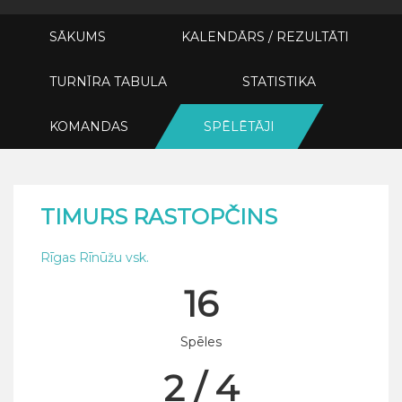
SĀKUMS
KALENDĀRS / REZULTĀTI
TURNĪRA TABULA
STATISTIKA
KOMANDAS
SPĒLĒTĀJI
TIMURS RASTOPČINS
Rīgas Rīnūžu vsk.
16
Spēles
2 / 4