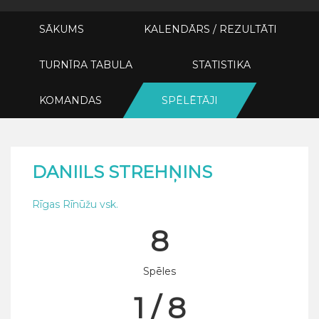
SĀKUMS
KALENDĀRS / REZULTĀTI
TURNĪRA TABULA
STATISTIKA
KOMANDAS
SPĒLĒTĀJI
DANIILS STREHŅINS
Rīgas Rīnūžu vsk.
8
Spēles
1 / 8