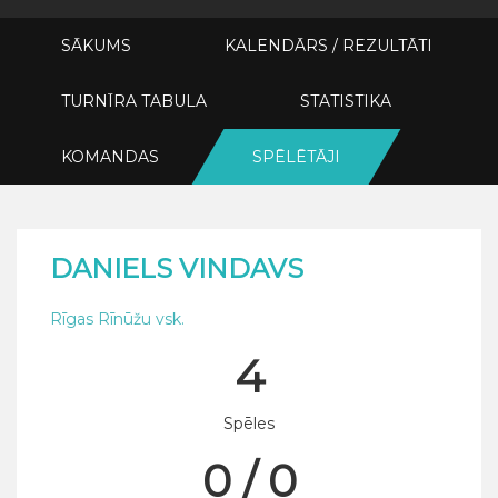
SĀKUMS
KALENDĀRS / REZULTĀTI
TURNĪRA TABULA
STATISTIKA
KOMANDAS
SPĒLĒTĀJI
DANIELS VINDAVS
Rīgas Rīnūžu vsk.
4
Spēles
0 / 0