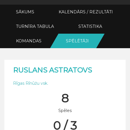
SĀKUMS
KALENDĀRS / REZULTĀTI
TURNĪRA TABULA
STATISTIKA
KOMANDAS
SPĒLĒTĀJI
RUSLANS ASTRATOVS
Rīgas Rīnūžu vsk.
8
Spēles
0 / 3