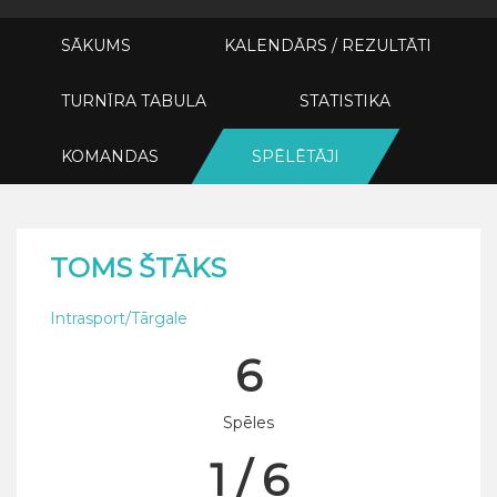
SĀKUMS
KALENDĀRS / REZULTĀTI
TURNĪRA TABULA
STATISTIKA
KOMANDAS
SPĒLĒTĀJI
TOMS ŠTĀKS
Intrasport/Tārgale
6
Spēles
1 / 6