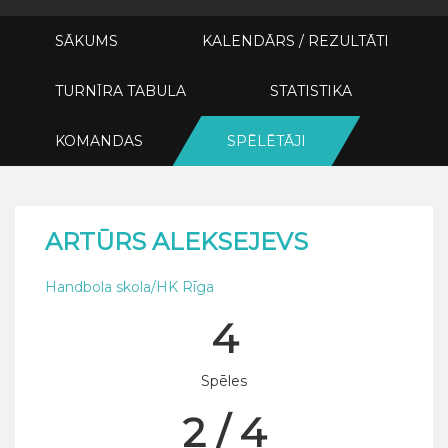
SĀKUMS
KALENDĀRS / REZULTĀTI
TURNĪRA TABULA
STATISTIKA
KOMANDAS
SPĒLĒTĀJI
ARTŪRS ALEKSEJEVS
Handbola skola/HK Rīga
4
Spēles
2 / 4