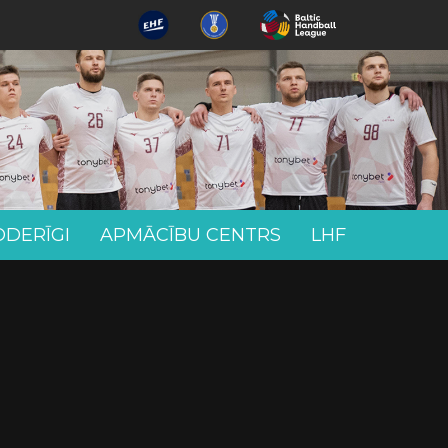
ODERĪGI
APMĀCĪBU CENTRS
LHF