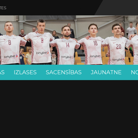
TES
AS
IZLASES
SACENSĪBAS
JAUNATNE
N