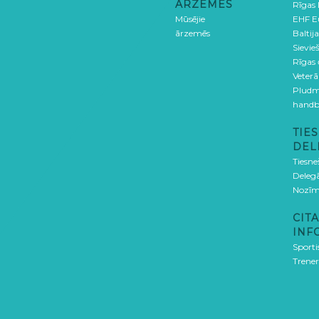
ĀRZEMĒS
Rīgas
Mūsējie
EHF E
ārzemēs
Baltija
Sievieš
Rīgas
Veterā
Pludm
handb
TIES
DEL
Tiesne
Delegā
Nozīm
CITA
INF
Sporti
Trener