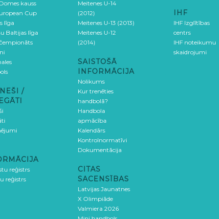
 Domes kauss
Meitenes U-14
IHF
uropean Cup
(2012)
s līga
Meitenes U-13 (2013)
IHF Izglītības
u Baltijas līga
Meitenes U-12
centrs
 čempionāts
(2014)
IHF noteikumu
ni
skaidrojumi
SAISTOŠĀ
ales
INFORMĀCIJA
ols
Nolikums
NEŠI /
Kur trenēties
EGĀTI
handbolā?
ši
Handbola
ti
apmācība
ējumi
Kalendārs
Kontrolnormatīvi
Dokumentācija
ORMĀCIJA
CITAS
stu reģistrs
SACENSĪBAS
u reģistrs
Latvijas Jaunatnes
X Olimpiāde
Valmiera 2026
Mini handbols