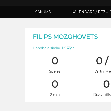
SĀKUMS
KALENDĀRS / REZUL
FILIPS MOZGHOVETS
Handbola skola/HK Rīga
0
0 /
Spēles
Vārti / Me
0
0
2 min
Diskvalifik