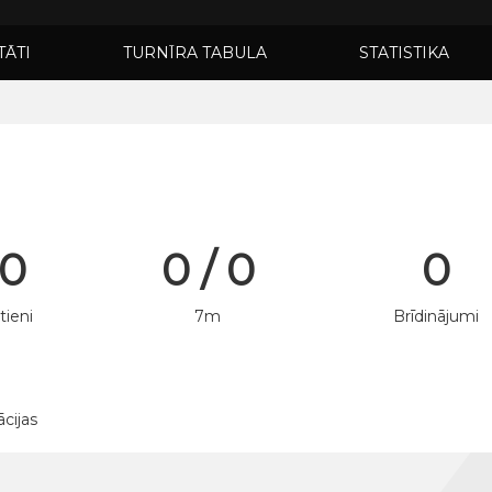
TĀTI
TURNĪRA TABULA
STATISTIKA
 0
0 / 0
0
tieni
7m
Brīdinājumi
ācijas