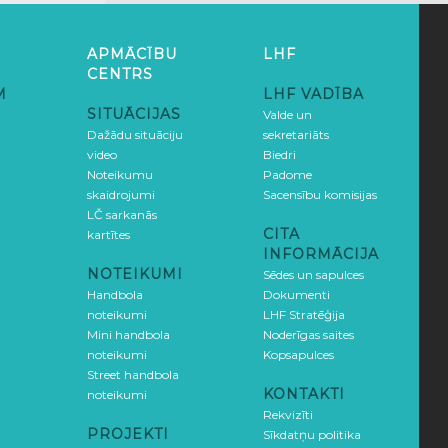
APMĀCĪBU
LHF
CENTRS
M
LHF VADĪBA
SITUĀCIJAS
Valde un
Dažādu situāciju
sekretariāts
video
Biedri
Noteikumu
Padome
skaidrojumi
Sacensību komisijas
LČ sarkanās
CITA
kartītes
INFORMĀCIJA
NOTEIKUMI
Sēdes un sapulces
Handbola
Dokumenti
noteikumi
LHF Stratēģija
Mini handbola
Noderīgas saites
noteikumi
Kopsapulces
Street handbola
KONTAKTI
noteikumi
Rekvizīti
PROJEKTI
Sīkdatņu politika