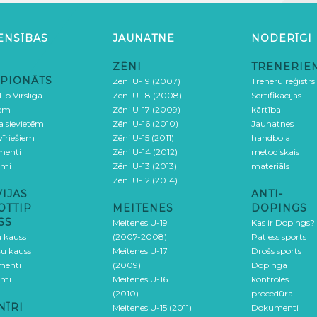
ENSĪBAS
JAUNATNE
NODERĪGI
ZĒNI
TRENERIE
PIONĀTS
Zēni U-19 (2007)
Treneru reģistrs
ip Virslīga
Zēni U-18 (2008)
Sertifikācijas
iem
Zēni U-17 (2009)
kārtība
ga sievietēm
Zēni U-16 (2010)
Jaunatnes
 vīriešiem
Zēni U-15 (2011)
handbola
menti
Zēni U-14 (2012)
metodiskais
umi
Zēni U-13 (2013)
materiāls
Zēni U-12 (2014)
VIJAS
ANTI-
OTTIP
MEITENES
DOPINGS
SS
Meitenes U-19
Kas ir Dopings?
u kauss
(2007-2008)
Patiess sports
šu kauss
Meitenes U-17
Drošs sports
menti
(2009)
Dopinga
umi
Meitenes U-16
kontroles
(2010)
procedūra
NĪRI
Meitenes U-15 (2011)
Dokumenti