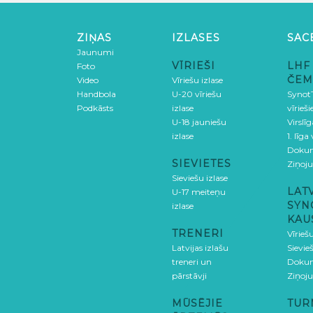
ZIŅAS
IZLASES
SAC
Jaunumi
VĪRIEŠI
LHF
Foto
ČEM
Video
Vīriešu izlase
Handbola
U-20 vīriešu
SynotT
Podkāsts
izlase
vīrieš
U-18 jauniešu
Virslī
izlase
1. līga
Doku
SIEVIETES
Ziņoj
Sieviešu izlase
LAT
U-17 meiteņu
SYN
izlase
KAU
TRENERI
Vīrieš
Latvijas izlašu
Sievie
treneri un
Doku
pārstāvji
Ziņoj
MŪSĒJIE
TUR