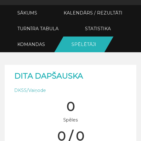
SĀKUMS
KALENDĀRS / REZULTĀTI
TURNĪRA TABULA
STATISTIKA
KOMANDAS
SPĒLĒTĀJI
DITA DAPŠAUSKA
DKSS/Vaiņode
0
Spēles
0 / 0