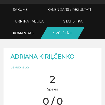
SĀKUMS
KALENDĀRS / REZULTĀTI
TURNĪRA TABULA
STATISTIKA
KOMANDAS
SPĒLĒTĀJI
ADRIANA KIRIĻČENKO
Salaspils SS
2
Spēles
0 / 0