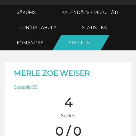
SĀKUMS
KALENDĀRS / REZULTĀTI
TURNĪRA TABULA
STATISTIKA
KOMANDAS
SPĒLĒTĀJI
МЕRLE ZOE WEISER
Salaspils SS
4
Spēles
0 / 0