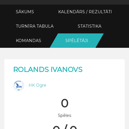
SĀKUMS
KALENDĀRS / REZULTĀTI
TURNĪRA TABULA
STATISTIKA
KOMANDAS
SPĒLĒTĀJI
ROLANDS IVANOVS
HK Ogre
0
Spēles