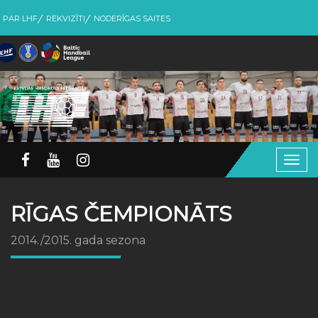
PAR LHF
REKVIZĪTI
NODERĪGAS SAITES
Togg
navig
RĪGAS ČEMPIONĀTS
2014./2015. gada sezona