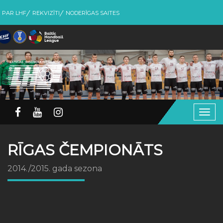
PAR LHF
REKVIZĪTI
NODERĪGAS SAITES
Togg
navig
RĪGAS ČEMPIONĀTS
2014./2015. gada sezona