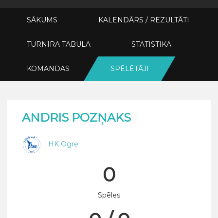
SĀKUMS
KALENDĀRS / REZULTĀTI
TURNĪRA TABULA
STATISTIKA
KOMANDAS
SPĒLĒTĀJI
ANDRIS POZŅAKS
HK Ogre
0
Spēles