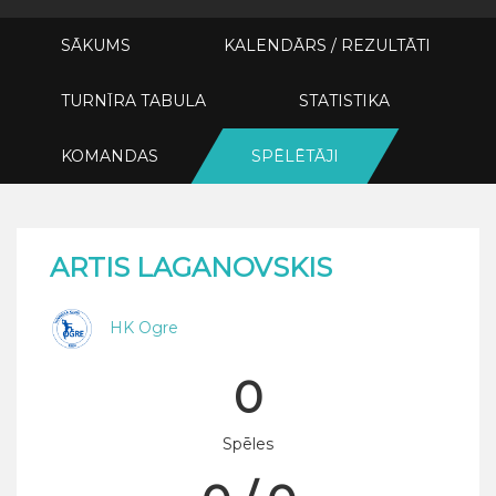
SĀKUMS
KALENDĀRS / REZULTĀTI
TURNĪRA TABULA
STATISTIKA
KOMANDAS
SPĒLĒTĀJI
ARTIS LAGANOVSKIS
HK Ogre
0
Spēles