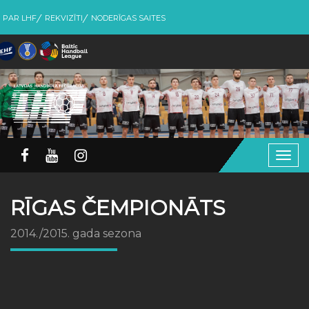
PAR LHF
REKVIZĪTI
NODERĪGAS SAITES
Togg
navig
RĪGAS ČEMPIONĀTS
2014./2015. gada sezona