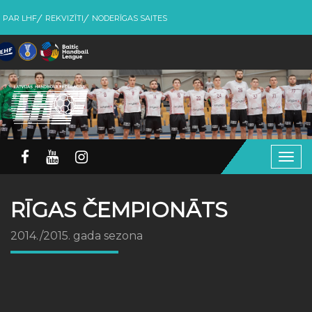
PAR LHF
REKVIZĪTI
NODERĪGAS SAITES
Togg
navig
RĪGAS ČEMPIONĀTS
2014./2015. gada sezona