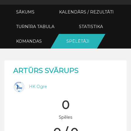
SĀKUMS
KALENDĀRS / REZULTĀTI
TURNĪRA TABULA
STATISTIKA
KOMANDAS
SPĒLĒTĀJI
ARTŪRS SVĀRUPS
HK Ogre
0
Spēles