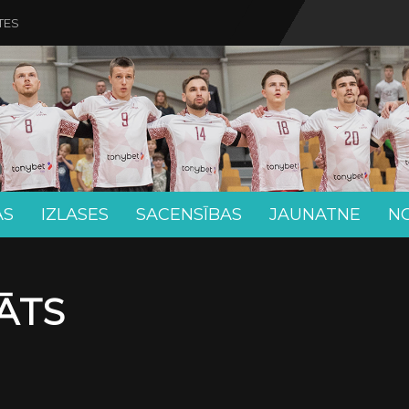
TES
AS
IZLASES
SACENSĪBAS
JAUNATNE
N
ĀTS