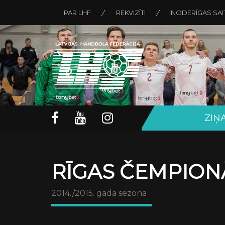
PAR LHF
REKVIZĪTI
NODERĪGAS SAI
ZIŅ
RĪGAS ČEMPION
2014./2015. gada sezona