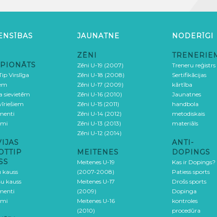
ENSĪBAS
JAUNATNE
NODERĪGI
ZĒNI
TRENERIE
PIONĀTS
Zēni U-19 (2007)
Treneru reģistrs
ip Virslīga
Zēni U-18 (2008)
Sertifikācijas
iem
Zēni U-17 (2009)
kārtība
ga sievietēm
Zēni U-16 (2010)
Jaunatnes
 vīriešiem
Zēni U-15 (2011)
handbola
menti
Zēni U-14 (2012)
metodiskais
umi
Zēni U-13 (2013)
materiāls
Zēni U-12 (2014)
VIJAS
ANTI-
OTTIP
MEITENES
DOPINGS
SS
Meitenes U-19
Kas ir Dopings?
u kauss
(2007-2008)
Patiess sports
šu kauss
Meitenes U-17
Drošs sports
menti
(2009)
Dopinga
umi
Meitenes U-16
kontroles
(2010)
procedūra