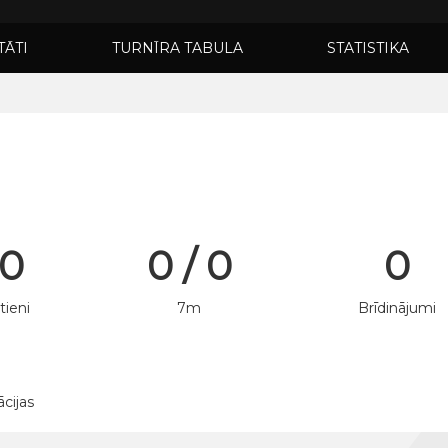
TĀTI
TURNĪRA TABULA
STATISTIKA
 0
0 / 0
0
tieni
7m
Brīdinājumi
ācijas