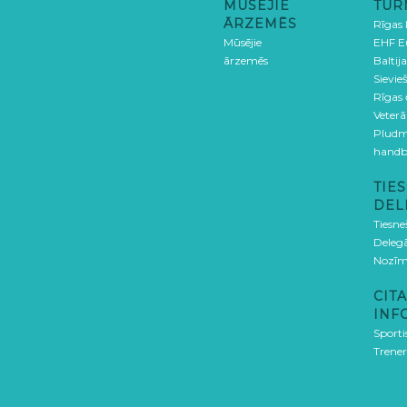
MŪSĒJIE
TUR
ĀRZEMĒS
Rīgas
Mūsējie
EHF E
ārzemēs
Baltija
Sievieš
Rīgas
Veterā
Pludm
handb
TIES
DEL
Tiesne
Delegā
Nozīm
CITA
INF
Sporti
Trener