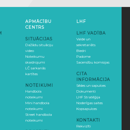
APMĀCĪBU
LHF
CENTRS
M
LHF VADĪBA
SITUĀCIJAS
Valde un
Dažādu situāciju
sekretariāts
video
Biedri
Noteikumu
Padome
skaidrojumi
Sacensību komisijas
LČ sarkanās
CITA
kartītes
INFORMĀCIJA
NOTEIKUMI
Sēdes un sapulces
Handbola
Dokumenti
noteikumi
LHF Stratēģija
Mini handbola
Noderīgas saites
noteikumi
Kopsapulces
Street handbola
KONTAKTI
noteikumi
Rekvizīti