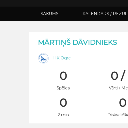
SĀKUMS
KALENDĀRS / REZUL
MĀRTIŅŠ DĀVIDNIEKS
HK Ogre
0
0 /
Spēles
Vārti / Me
0
0
2 min
Diskvalifik