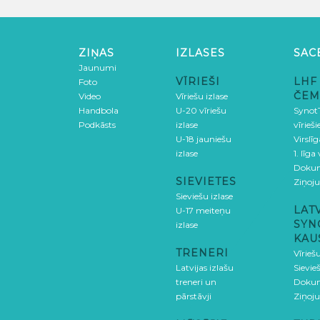
ZIŅAS
IZLASES
SAC
Jaunumi
VĪRIEŠI
LHF
Foto
ČEM
Video
Vīriešu izlase
Handbola
U-20 vīriešu
SynotT
Podkāsts
izlase
vīrieš
U-18 jauniešu
Virslī
izlase
1. līga
Doku
SIEVIETES
Ziņoj
Sieviešu izlase
LAT
U-17 meiteņu
SYN
izlase
KAU
TRENERI
Vīrieš
Latvijas izlašu
Sievie
treneri un
Doku
pārstāvji
Ziņoj