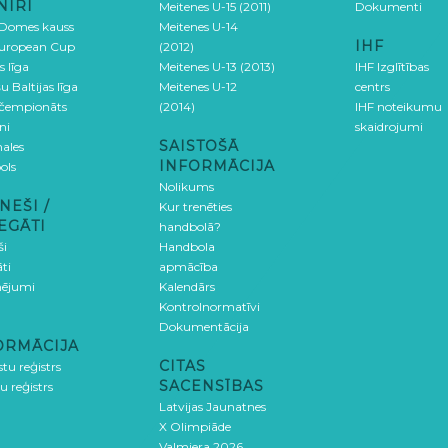
NĪRI
Meitenes U-15 (2011)
Dokumenti
 Domes kauss
Meitenes U-14
IHF
uropean Cup
(2012)
s līga
Meitenes U-13 (2013)
IHF Izglītības
u Baltijas līga
Meitenes U-12
centrs
 čempionāts
(2014)
IHF noteikumu
ni
skaidrojumi
SAISTOŠĀ
ales
INFORMĀCIJA
ols
Nolikums
NEŠI /
Kur trenēties
EGĀTI
handbolā?
ši
Handbola
ti
apmācība
ējumi
Kalendārs
Kontrolnormatīvi
Dokumentācija
ORMĀCIJA
CITAS
stu reģistrs
SACENSĪBAS
u reģistrs
Latvijas Jaunatnes
X Olimpiāde
Valmiera 2026