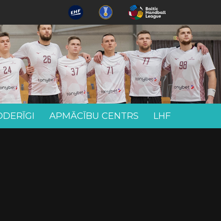
ODERĪGI
APMĀCĪBU CENTRS
LHF