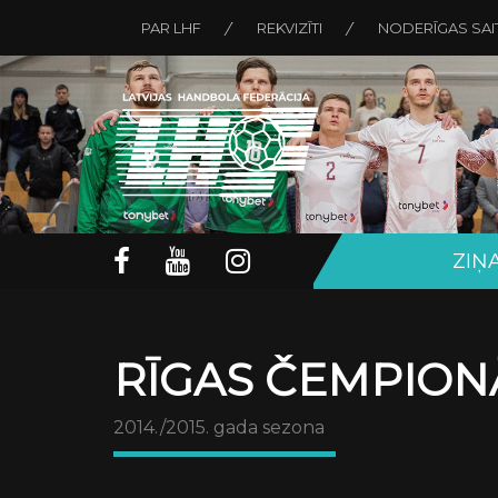
PAR LHF
REKVIZĪTI
NODERĪGAS SAI
ZIŅ
RĪGAS ČEMPION
2014./2015. gada sezona