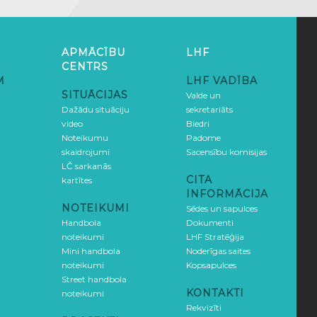
APMĀCĪBU
LHF
CENTRS
M
LHF VADĪBA
SITUĀCIJAS
Valde un
Dažādu situāciju
sekretariāts
video
Biedri
Noteikumu
Padome
skaidrojumi
Sacensību komisijas
LČ sarkanās
CITA
kartītes
INFORMĀCIJA
NOTEIKUMI
Sēdes un sapulces
Handbola
Dokumenti
noteikumi
LHF Stratēģija
Mini handbola
Noderīgas saites
noteikumi
Kopsapulces
Street handbola
KONTAKTI
noteikumi
Rekvizīti