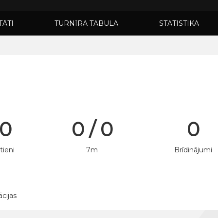
TĀTI
TURNĪRA TABULA
STATISTIKA
 0
0 / 0
0
tieni
7m
Brīdinājumi
ācijas