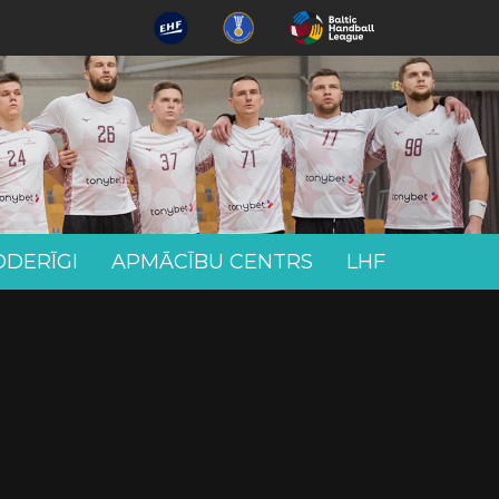
ODERĪGI
APMĀCĪBU CENTRS
LHF