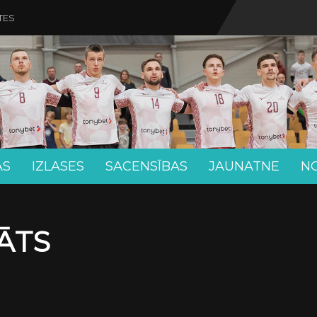
TES
AS
IZLASES
SACENSĪBAS
JAUNATNE
N
ĀTS