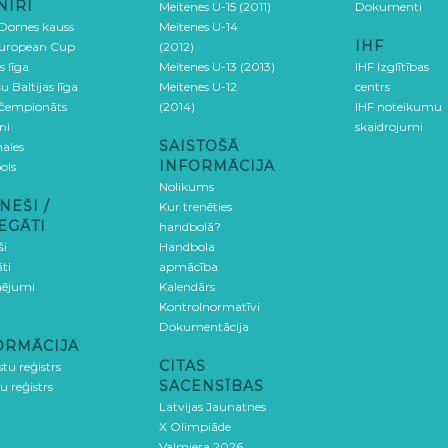
NĪRI
Meitenes U-15 (2011)
Dokumenti
 Domes kauss
Meitenes U-14
IHF
uropean Cup
(2012)
s līga
Meitenes U-13 (2013)
IHF Izglītības
u Baltijas līga
Meitenes U-12
centrs
 čempionāts
(2014)
IHF noteikumu
ni
skaidrojumi
SAISTOŠĀ
ales
INFORMĀCIJA
ols
Nolikums
NEŠI /
Kur trenēties
EGĀTI
handbolā?
ši
Handbola
ti
apmācība
ējumi
Kalendārs
Kontrolnormatīvi
Dokumentācija
ORMĀCIJA
CITAS
stu reģistrs
SACENSĪBAS
u reģistrs
Latvijas Jaunatnes
X Olimpiāde
Valmiera 2026