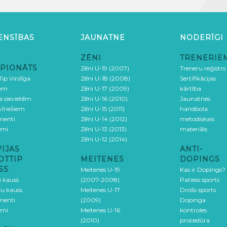
ENSĪBAS
JAUNATNE
NODERĪGI
ZĒNI
TRENERIE
PIONĀTS
Zēni U-19 (2007)
Treneru reģistrs
ip Virslīga
Zēni U-18 (2008)
Sertifikācijas
iem
Zēni U-17 (2009)
kārtība
ga sievietēm
Zēni U-16 (2010)
Jaunatnes
 vīriešiem
Zēni U-15 (2011)
handbola
menti
Zēni U-14 (2012)
metodiskais
umi
Zēni U-13 (2013)
materiāls
Zēni U-12 (2014)
VIJAS
ANTI-
OTTIP
MEITENES
DOPINGS
SS
Meitenes U-19
Kas ir Dopings?
u kauss
(2007-2008)
Patiess sports
šu kauss
Meitenes U-17
Drošs sports
menti
(2009)
Dopinga
umi
Meitenes U-16
kontroles
(2010)
procedūra