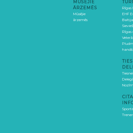
MŪSĒJIE
TUR
ĀRZEMĒS
Rīgas
Mūsējie
EHF E
ārzemēs
Baltija
Sievieš
Rīgas
Veterā
Pludm
handb
TIES
DEL
Tiesne
Delegā
Nozīm
CITA
INF
Sporti
Trener