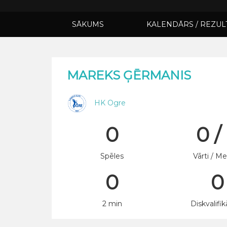
SĀKUMS
KALENDĀRS / REZUL
MAREKS ĢĒRMANIS
HK Ogre
0
0 /
Spēles
Vārti / Me
0
0
2 min
Diskvalifik