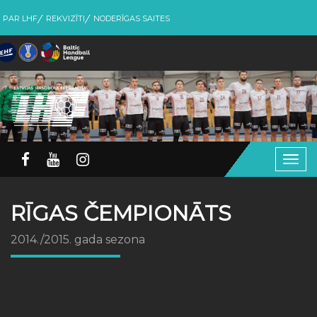
PAR LHF
REKVIZĪTI
NODERĪGAS SAITES
Togg
navig
RĪGAS ČEMPIONĀTS
2014./2015. gada sezona