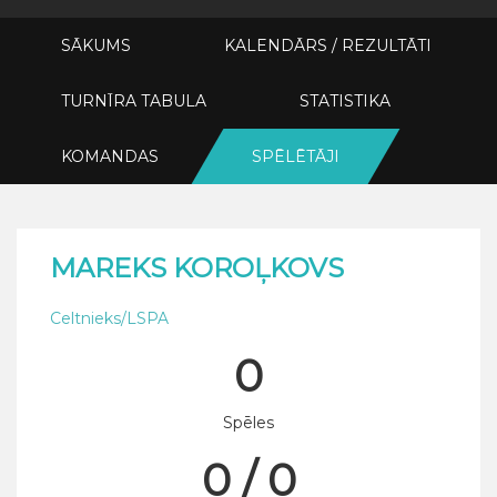
SĀKUMS
KALENDĀRS / REZULTĀTI
TURNĪRA TABULA
STATISTIKA
KOMANDAS
SPĒLĒTĀJI
MAREKS KOROĻKOVS
Celtnieks/LSPA
0
Spēles
0 / 0