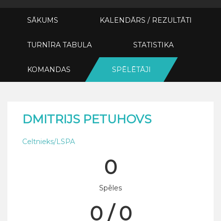
SĀKUMS
KALENDĀRS / REZULTĀTI
TURNĪRA TABULA
STATISTIKA
KOMANDAS
SPĒLĒTĀJI
DMITRIJS PETUHOVS
Celtnieks/LSPA
0
Spēles
0 / 0