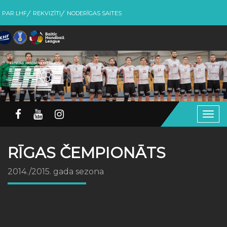
PAR LHF
REKVIZĪTI
NODERĪGAS SAITES
Togg
navig
RĪGAS ČEMPIONĀTS
2014./2015. gada sezona