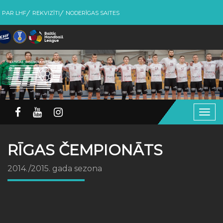
PAR LHF
REKVIZĪTI
NODERĪGAS SAITES
Togg
navig
RĪGAS ČEMPIONĀTS
2014./2015. gada sezona