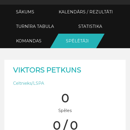
SĀKUMS
KALENDĀRS / REZULTĀTI
TURNĪRA TABULA
STATISTIKA
KOMANDAS
SPĒLĒTĀJI
VIKTORS PETKUNS
Celtnieks/LSPA
0
Spēles
0 / 0