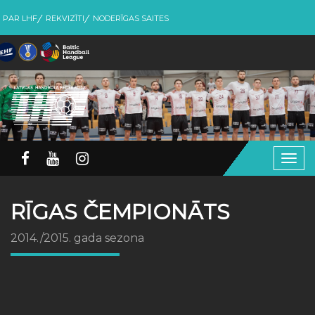
PAR LHF
REKVIZĪTI
NODERĪGAS SAITES
Togg
navig
RĪGAS ČEMPIONĀTS
2014./2015. gada sezona