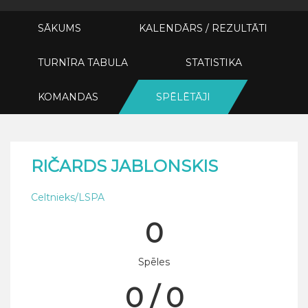
SĀKUMS
KALENDĀRS / REZULTĀTI
TURNĪRA TABULA
STATISTIKA
KOMANDAS
SPĒLĒTĀJI
RIČARDS JABLONSKIS
Celtnieks/LSPA
0
Spēles
0 / 0