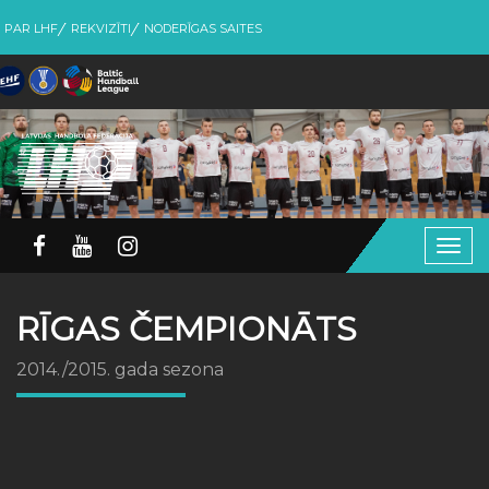
PAR LHF
REKVIZĪTI
NODERĪGAS SAITES
Togg
navig
RĪGAS ČEMPIONĀTS
2014./2015. gada sezona