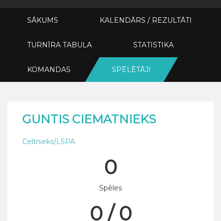
SĀKUMS
KALENDĀRS / REZULTĀTI
TURNĪRA TABULA
STATISTIKA
KOMANDAS
SPĒLĒTĀJI
GUNTIS CIEMATNIEKS
Celtnieks/LSPA
0
Spēles
0 / 0