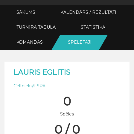
SĀKUMS
KALENDĀRS / REZULTĀTI
TURNĪRA TABULA
STATISTIKA
KOMANDAS
SPĒLĒTĀJI
LAURIS EGLITIS
Celtnieks/LSPA
0
Spēles
0 / 0