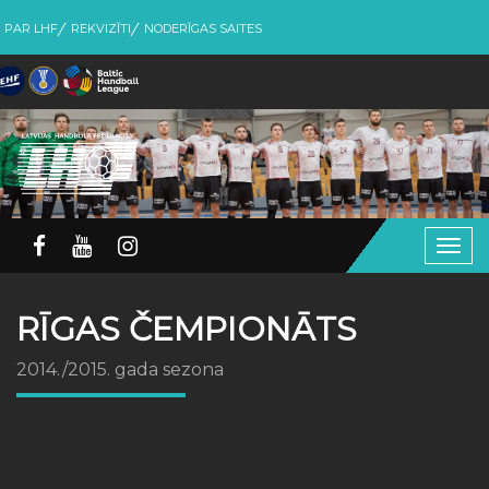
PAR LHF
REKVIZĪTI
NODERĪGAS SAITES
Togg
navig
RĪGAS ČEMPIONĀTS
2014./2015. gada sezona