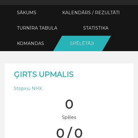
SĀKUMS
KALENDĀRS / REZULTĀTI
TURNĪRA TABULA
STATISTIKA
KOMANDAS
SPĒLĒTĀJI
ĢIRTS UPMALIS
Stopiņu NHK
0
Spēles
0 / 0