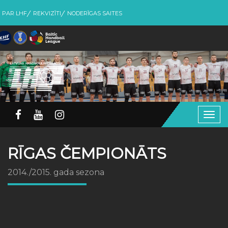
PAR LHF
REKVIZĪTI
NODERĪGAS SAITES
Togg
navig
RĪGAS ČEMPIONĀTS
2014./2015. gada sezona