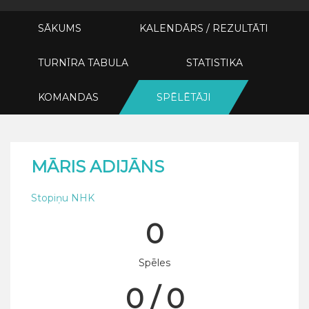
SĀKUMS
KALENDĀRS / REZULTĀTI
TURNĪRA TABULA
STATISTIKA
KOMANDAS
SPĒLĒTĀJI
MĀRIS ADIJĀNS
Stopiņu NHK
0
Spēles
0 / 0