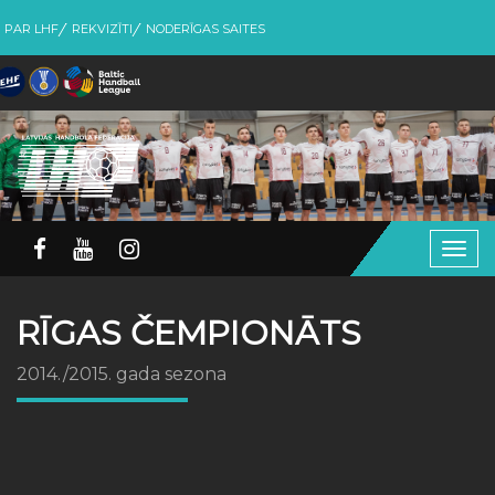
PAR LHF
REKVIZĪTI
NODERĪGAS SAITES
Togg
navig
RĪGAS ČEMPIONĀTS
2014./2015. gada sezona