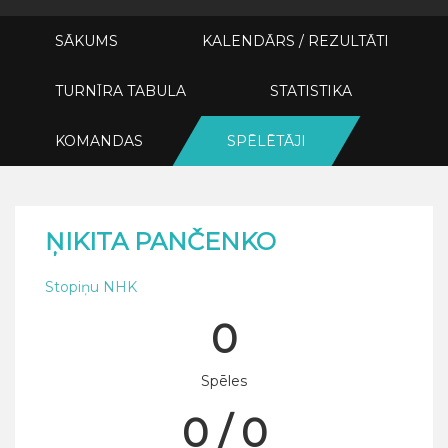
SĀKUMS
KALENDĀRS / REZULTĀTI
TURNĪRA TABULA
STATISTIKA
KOMANDAS
SPĒLĒTĀJI
ŅIKITA PANČENKO
Stopiņu NHK
0
Spēles
0 / 0