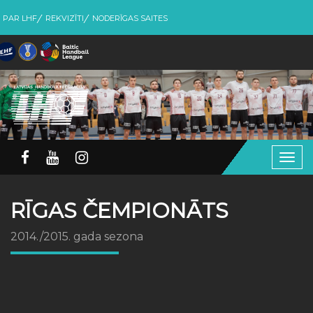
PAR LHF
REKVIZĪTI
NODERĪGAS SAITES
Togg
navig
RĪGAS ČEMPIONĀTS
2014./2015. gada sezona