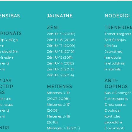
ENSĪBAS
JAUNATNE
NODERĪGI
ZĒNI
TRENERIE
PIONĀTS
Zēni U-19 (2007)
Treneru reģistrs
ip Virslīga
Zēni U-18 (2008)
Sertifikācijas
iem
Zēni U-17 (2009)
kārtība
ga sievietēm
Zēni U-16 (2010)
Jaunatnes
 vīriešiem
Zēni U-15 (2011)
handbola
menti
Zēni U-14 (2012)
metodiskais
umi
Zēni U-13 (2013)
materiāls
Zēni U-12 (2014)
VIJAS
ANTI-
OTTIP
MEITENES
DOPINGS
SS
Meitenes U-19
Kas ir Dopings?
u kauss
(2007-2008)
Patiess sports
šu kauss
Meitenes U-17
Drošs sports
menti
(2009)
Dopinga
umi
Meitenes U-16
kontroles
(2010)
procedūra
NĪRI
Meitenes U-15 (2011)
Dokumenti