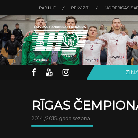
PAR LHF
REKVIZĪTI
NODERĪGAS SAI
ZIŅ
RĪGAS ČEMPION
2014./2015. gada sezona