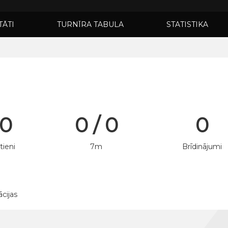
TĀTI
TURNĪRA TABULA
STATISTIKA
 0
0 / 0
0
tieni
7m
Brīdinājumi
ācijas