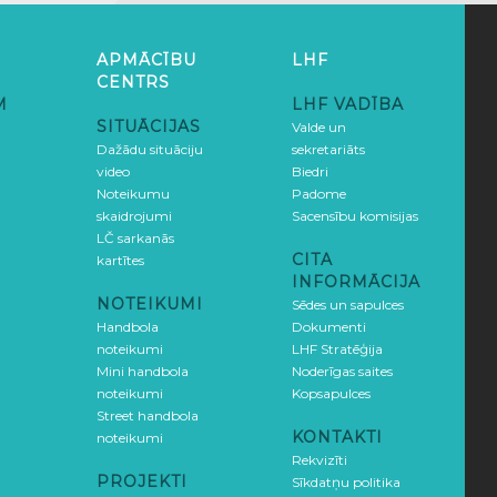
APMĀCĪBU
LHF
CENTRS
M
LHF VADĪBA
SITUĀCIJAS
Valde un
Dažādu situāciju
sekretariāts
video
Biedri
Noteikumu
Padome
skaidrojumi
Sacensību komisijas
LČ sarkanās
CITA
kartītes
INFORMĀCIJA
NOTEIKUMI
Sēdes un sapulces
Handbola
Dokumenti
noteikumi
LHF Stratēģija
Mini handbola
Noderīgas saites
noteikumi
Kopsapulces
Street handbola
KONTAKTI
noteikumi
Rekvizīti
PROJEKTI
Sīkdatņu politika