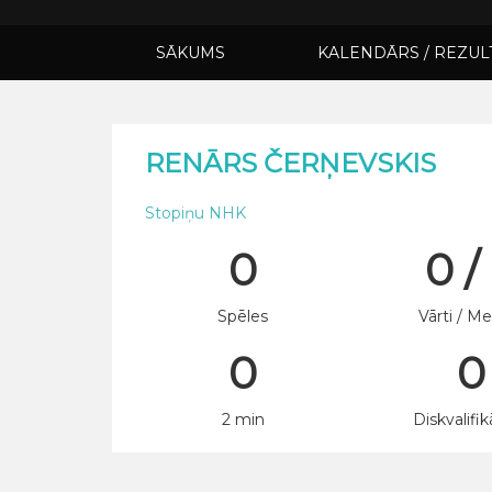
SĀKUMS
KALENDĀRS / REZUL
RENĀRS ČERŅEVSKIS
Stopiņu NHK
0
0 /
Spēles
Vārti / Me
0
0
2 min
Diskvalifik