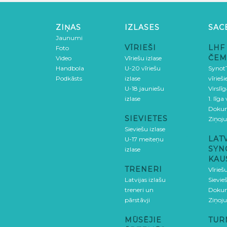
ZIŅAS
IZLASES
SAC
Jaunumi
VĪRIEŠI
LHF
Foto
ČEM
Video
Vīriešu izlase
Handbola
U-20 vīriešu
SynotT
Podkāsts
izlase
vīrieš
U-18 jauniešu
Virslī
izlase
1. līga
Doku
SIEVIETES
Ziņoj
Sieviešu izlase
LAT
U-17 meiteņu
SYN
izlase
KAU
TRENERI
Vīrieš
Latvijas izlašu
Sievie
treneri un
Doku
pārstāvji
Ziņoj
MŪSĒJIE
TUR