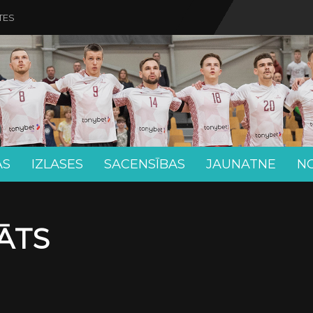
TES
AS
IZLASES
SACENSĪBAS
JAUNATNE
N
ĀTS