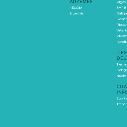
ĀRZEMĒS
Rīgas
Mūsējie
EHF E
ārzemēs
Baltija
Sievieš
Rīgas
Veterā
Pludm
handb
TIES
DEL
Tiesne
Delegā
Nozīm
CITA
INF
Sporti
Trener