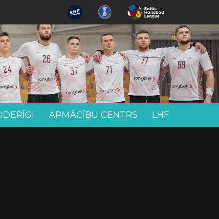
ODERĪGI
APMĀCĪBU CENTRS
LHF