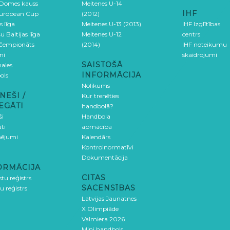
 Domes kauss
Meitenes U-14
IHF
uropean Cup
(2012)
s līga
Meitenes U-13 (2013)
IHF Izglītības
u Baltijas līga
Meitenes U-12
centrs
 čempionāts
(2014)
IHF noteikumu
ni
skaidrojumi
SAISTOŠĀ
ales
INFORMĀCIJA
ols
Nolikums
NEŠI /
Kur trenēties
EGĀTI
handbolā?
ši
Handbola
ti
apmācība
ējumi
Kalendārs
Kontrolnormatīvi
Dokumentācija
ORMĀCIJA
CITAS
stu reģistrs
SACENSĪBAS
u reģistrs
Latvijas Jaunatnes
X Olimpiāde
Valmiera 2026
Mini handbols