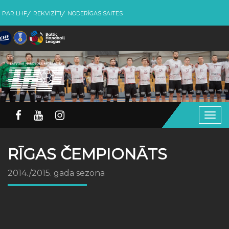
PAR LHF
REKVIZĪTI
NODERĪGAS SAITES
Togg
navig
RĪGAS ČEMPIONĀTS
2014./2015. gada sezona