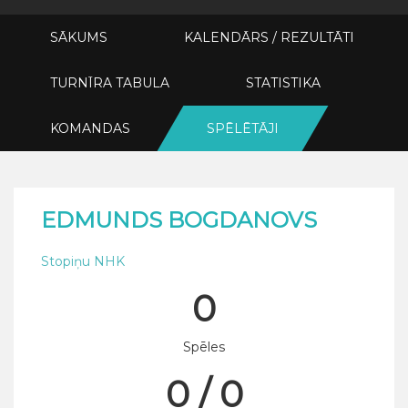
SĀKUMS
KALENDĀRS / REZULTĀTI
TURNĪRA TABULA
STATISTIKA
KOMANDAS
SPĒLĒTĀJI
EDMUNDS BOGDANOVS
Stopiņu NHK
0
Spēles
0 / 0