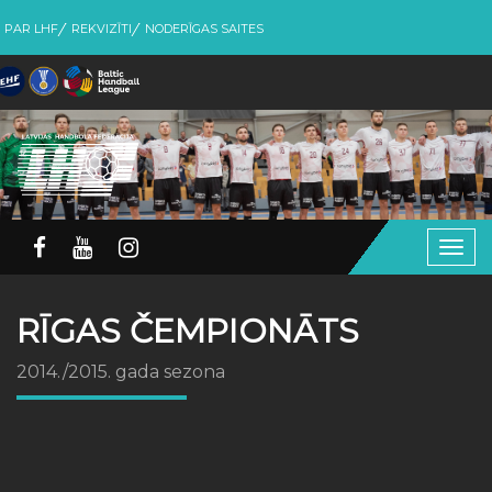
PAR LHF
REKVIZĪTI
NODERĪGAS SAITES
Togg
navig
RĪGAS ČEMPIONĀTS
2014./2015. gada sezona