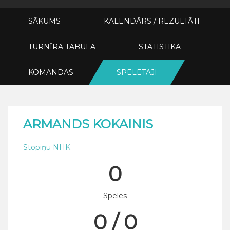
SĀKUMS
KALENDĀRS / REZULTĀTI
TURNĪRA TABULA
STATISTIKA
KOMANDAS
SPĒLĒTĀJI
ARMANDS KOKAINIS
Stopiņu NHK
0
Spēles
0 / 0