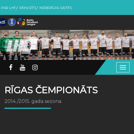
PAR LHF
REKVIZĪTI
NODERĪGAS SAITES
Togg
navig
RĪGAS ČEMPIONĀTS
2014./2015. gada sezona