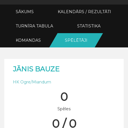
SĀKUMS
KALENDĀRS / REZULTĀTI
TURNĪRA TABULA
STATISTIKA
KOMANDAS
SPĒLĒTĀJI
JĀNIS BAUZE
HK Ogre/Miandum
0
Spēles
0 / 0