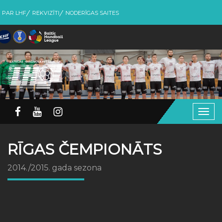
PAR LHF
REKVIZĪTI
NODERĪGAS SAITES
Togg
navig
RĪGAS ČEMPIONĀTS
2014./2015. gada sezona