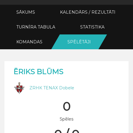
SĀKUMS
KALENDĀRS / REZULTĀTI
TURNĪRA TABULA
STATISTIKA
KOMANDAS
SPĒLĒTĀJI
ĒRIKS BLŪMS
ZRHK TENAX Dobele
0
Spēles