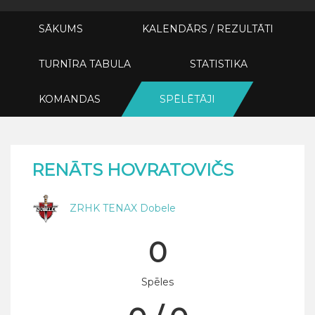
SĀKUMS
KALENDĀRS / REZULTĀTI
TURNĪRA TABULA
STATISTIKA
KOMANDAS
SPĒLĒTĀJI
RENĀTS HOVRATOVIČS
ZRHK TENAX Dobele
0
Spēles