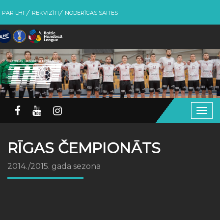
PAR LHF
REKVIZĪTI
NODERĪGAS SAITES
Togg
navig
RĪGAS ČEMPIONĀTS
2014./2015. gada sezona