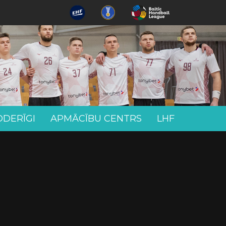
ODERĪGI
APMĀCĪBU CENTRS
LHF