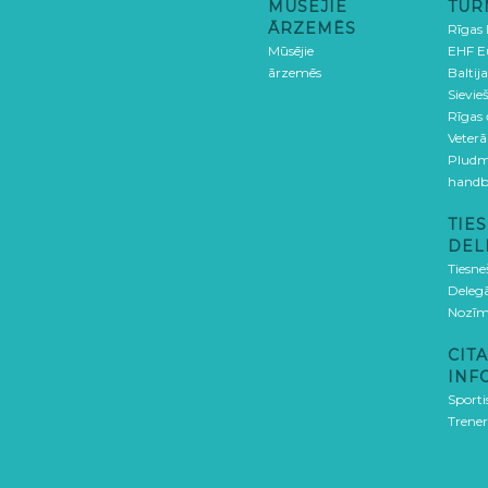
MŪSĒJIE
TUR
ĀRZEMĒS
Rīgas
Mūsējie
EHF E
ārzemēs
Baltija
Sievieš
Rīgas
Veterā
Pludm
handb
TIES
DEL
Tiesne
Delegā
Nozīm
CITA
INF
Sporti
Trener