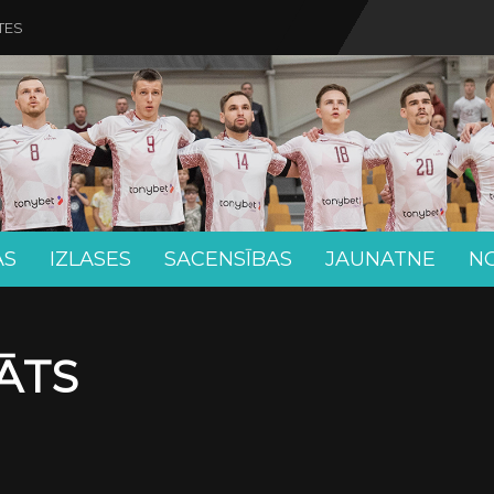
TES
AS
IZLASES
SACENSĪBAS
JAUNATNE
N
ĀTS