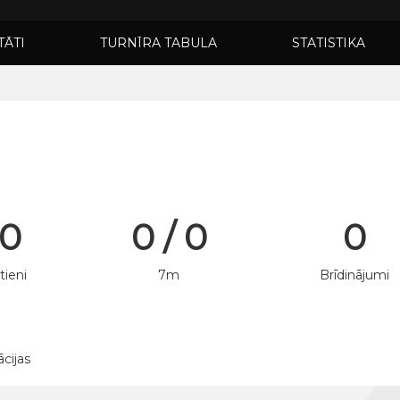
TĀTI
TURNĪRA TABULA
STATISTIKA
 0
0 / 0
0
tieni
7m
Brīdinājumi
ācijas