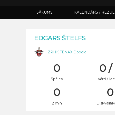
SĀKUMS
KALENDĀRS / REZUL
EDGARS ŠTELFS
ZRHK TENAX Dobele
0
0 /
Spēles
Vārti / Me
0
0
2 min
Diskvalifik