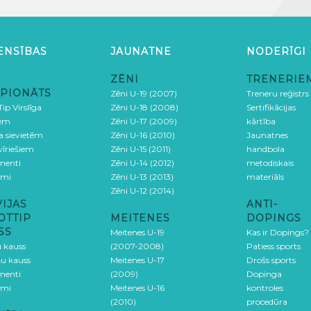
ENSĪBAS
JAUNATNE
NODERĪGI
ZĒNI
TRENERIE
PIONĀTS
Zēni U-19 (2007)
Treneru reģistrs
ip Virslīga
Zēni U-18 (2008)
Sertifikācijas
iem
Zēni U-17 (2009)
kārtība
ga sievietēm
Zēni U-16 (2010)
Jaunatnes
 vīriešiem
Zēni U-15 (2011)
handbola
menti
Zēni U-14 (2012)
metodiskais
umi
Zēni U-13 (2013)
materiāls
Zēni U-12 (2014)
VIJAS
ANTI-
OTTIP
MEITENES
DOPINGS
SS
Meitenes U-19
Kas ir Dopings?
u kauss
(2007-2008)
Patiess sports
šu kauss
Meitenes U-17
Drošs sports
menti
(2009)
Dopinga
umi
Meitenes U-16
kontroles
(2010)
procedūra