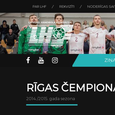
PAR LHF
REKVIZĪTI
NODERĪGAS SAI
ZIŅ
RĪGAS ČEMPION
2014./2015. gada sezona