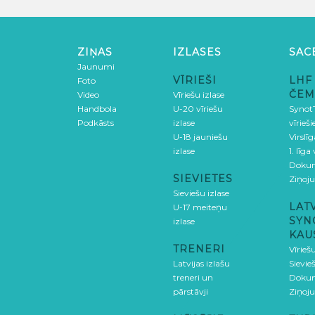
ZIŅAS
IZLASES
SAC
Jaunumi
VĪRIEŠI
LHF
Foto
ČEM
Video
Vīriešu izlase
Handbola
U-20 vīriešu
SynotT
Podkāsts
izlase
vīrieš
U-18 jauniešu
Virslī
izlase
1. līga
Doku
SIEVIETES
Ziņoj
Sieviešu izlase
LAT
U-17 meiteņu
SYN
izlase
KAU
TRENERI
Vīrieš
Latvijas izlašu
Sievie
treneri un
Doku
pārstāvji
Ziņoj