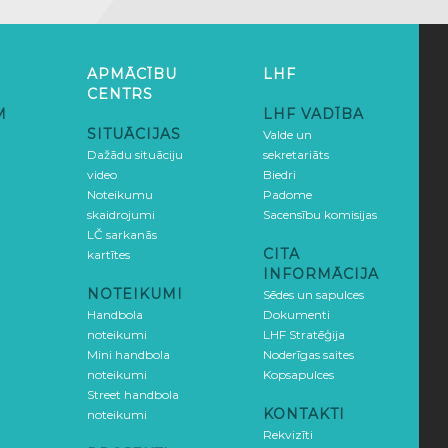
APMĀCĪBU
LHF
CENTRS
M
LHF VADĪBA
SITUĀCIJAS
Valde un
Dažādu situāciju
sekretariāts
video
Biedri
Noteikumu
Padome
skaidrojumi
Sacensību komisijas
LČ sarkanās
CITA
kartītes
INFORMĀCIJA
NOTEIKUMI
Sēdes un sapulces
Handbola
Dokumenti
noteikumi
LHF Stratēģija
Mini handbola
Noderīgas saites
noteikumi
Kopsapulces
Street handbola
KONTAKTI
noteikumi
Rekvizīti