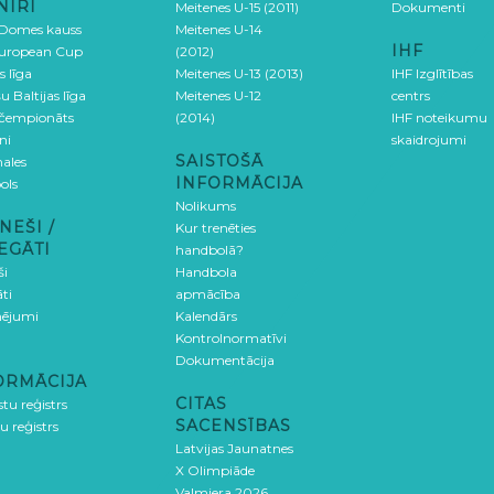
NĪRI
Meitenes U-15 (2011)
Dokumenti
 Domes kauss
Meitenes U-14
IHF
uropean Cup
(2012)
s līga
Meitenes U-13 (2013)
IHF Izglītības
u Baltijas līga
Meitenes U-12
centrs
 čempionāts
(2014)
IHF noteikumu
ni
skaidrojumi
SAISTOŠĀ
ales
INFORMĀCIJA
ols
Nolikums
NEŠI /
Kur trenēties
EGĀTI
handbolā?
ši
Handbola
ti
apmācība
ējumi
Kalendārs
Kontrolnormatīvi
Dokumentācija
ORMĀCIJA
CITAS
stu reģistrs
SACENSĪBAS
u reģistrs
Latvijas Jaunatnes
X Olimpiāde
Valmiera 2026