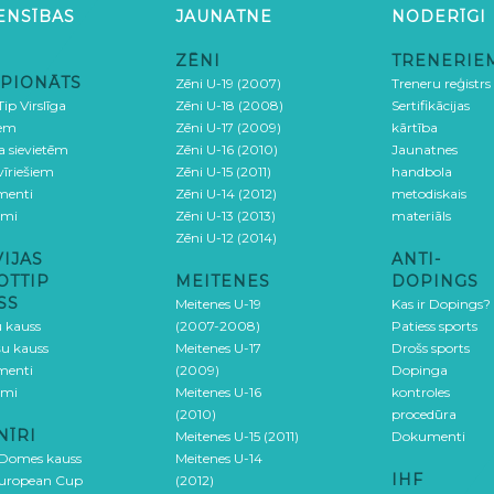
ENSĪBAS
JAUNATNE
NODERĪGI
ZĒNI
TRENERIE
PIONĀTS
Zēni U-19 (2007)
Treneru reģistrs
ip Virslīga
Zēni U-18 (2008)
Sertifikācijas
iem
Zēni U-17 (2009)
kārtība
ga sievietēm
Zēni U-16 (2010)
Jaunatnes
 vīriešiem
Zēni U-15 (2011)
handbola
menti
Zēni U-14 (2012)
metodiskais
umi
Zēni U-13 (2013)
materiāls
Zēni U-12 (2014)
VIJAS
ANTI-
OTTIP
MEITENES
DOPINGS
SS
Meitenes U-19
Kas ir Dopings?
u kauss
(2007-2008)
Patiess sports
šu kauss
Meitenes U-17
Drošs sports
menti
(2009)
Dopinga
umi
Meitenes U-16
kontroles
(2010)
procedūra
NĪRI
Meitenes U-15 (2011)
Dokumenti
 Domes kauss
Meitenes U-14
IHF
uropean Cup
(2012)