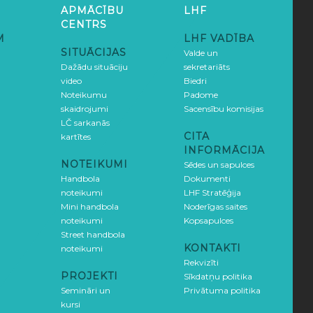
APMĀCĪBU
LHF
CENTRS
M
LHF VADĪBA
SITUĀCIJAS
Valde un
Dažādu situāciju
sekretariāts
video
Biedri
Noteikumu
Padome
skaidrojumi
Sacensību komisijas
LČ sarkanās
CITA
kartītes
INFORMĀCIJA
NOTEIKUMI
Sēdes un sapulces
Handbola
Dokumenti
noteikumi
LHF Stratēģija
Mini handbola
Noderīgas saites
noteikumi
Kopsapulces
Street handbola
KONTAKTI
noteikumi
Rekvizīti
PROJEKTI
Sīkdatņu politika
Semināri un
Privātuma politika
kursi