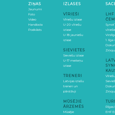
ZIŅAS
IZLASES
SAC
Jaunumi
VĪRIEŠI
LHF
Foto
ČEM
Video
Vīriešu izlase
Handbola
U-20 vīriešu
SynotT
Podkāsts
izlase
vīrieš
U-18 jauniešu
Virslī
izlase
1. līga
Doku
SIEVIETES
Ziņoj
Sieviešu izlase
LAT
U-17 meiteņu
SYN
izlase
KAU
TRENERI
Vīrieš
Latvijas izlašu
Sievie
treneri un
Doku
pārstāvji
Ziņoj
MŪSĒJIE
TUR
ĀRZEMĒS
Rīgas
Mūsējie
EHF E