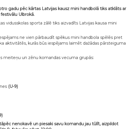
otro gadu pēc kārtas
Latvijas kausz mini handbolā
tiks atklāts ar
festivālu Ulbrokā.
as vidusskolas sporta zālē tiks aizvadīts Latvijas kausa mini
iespējams ne vien pārbaudīt spēkus mini handbola spēlēs pret
aika aktivitātēs, kurās būs iespējams laimēt dažādas pārsteiguma
ties meiteņu un zēnu komandas vecuma grupās:
enes
(U-9)
9)
tāpēc nenokavē un piesaki savu komandu jau tūlīt, aizpildot