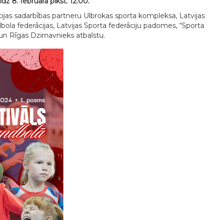
līdz 8. februāra plkst. 12:00.
ijas sadarbības partneru Ulbrokas sporta kompleksa, Latvijas
dbola federācijas, Latvijas Sporta federāciju padomes, “Sporta
un Rīgas Dzirnavnieks atbalstu.