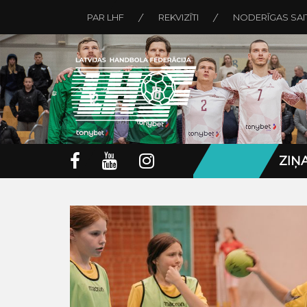
PAR LHF
REKVIZĪTI
NODERĪGAS SAI
ZIŅ