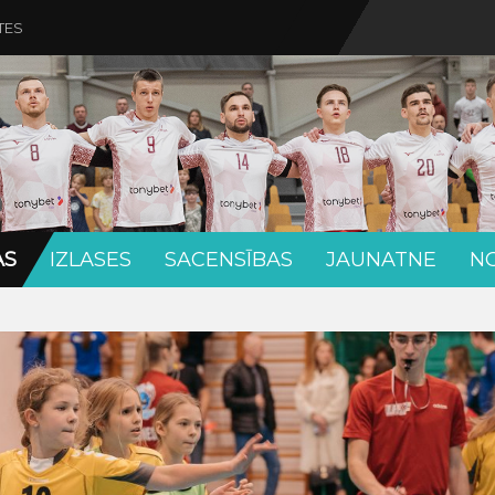
TES
AS
IZLASES
SACENSĪBAS
JAUNATNE
N