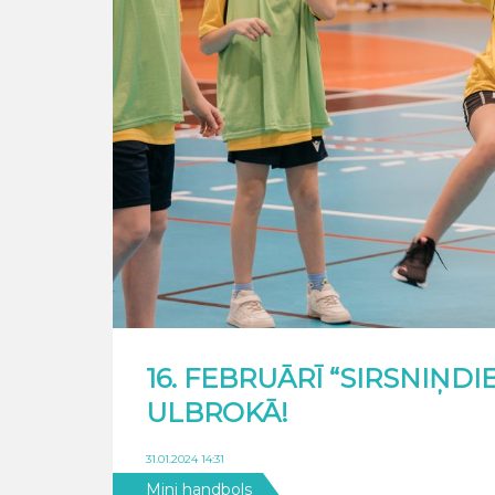
16. FEBRUĀRĪ “SIRSNIŅD
ULBROKĀ!
31.01.2024 14:31
Mini handbols