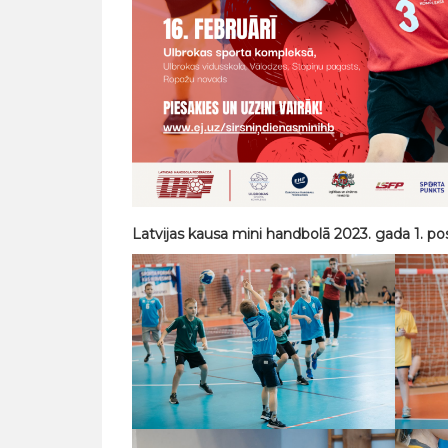
Latvijas kausa mini handbolā 2023. gada 1. po