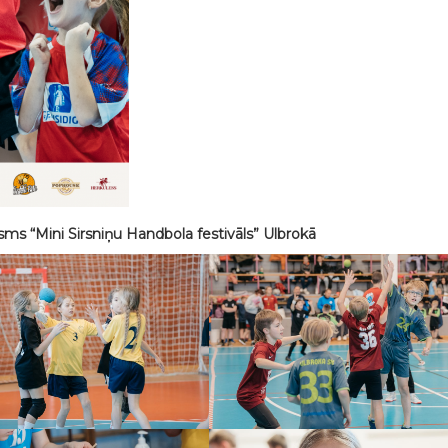
sms “Mini Sirsniņu Handbola festivāls” Ulbrokā