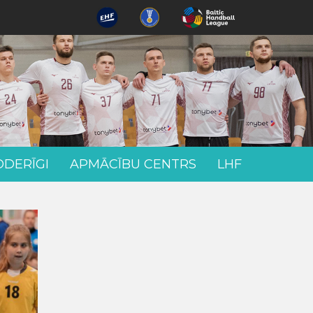
ODERĪGI
APMĀCĪBU CENTRS
LHF