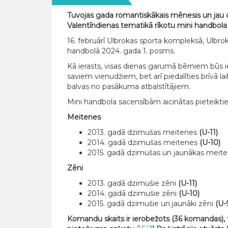
Tuvojas gada romantiskākais mēnesis un jau 
Valentīndienas tematikā rīkotu mini handbola 
16. februārī Ulbrokas sporta kompleksā, Ulbrok
handbolā 2024. gada 1. posms.
Kā ierasts, visas dienas garumā bērniem būs 
saviem vienudžiem, bet arī piedalīties brīvā l
balvas no pasākuma atbalstītājiem.
Mini handbola sacensībām aicinātas pieteik
Meitenes
2013. gadā dzimušas meitenes
(U-11)
2014. gadā dzimušas meitenes
(U-10)
2015. gadā dzimušas un jaunākas meit
Zēni
2013. gadā dzimušie zēni
(U-11)
2014. gadā dzimušie zēni
(U-10)
2015. gadā dzimušie un jaunāki zēni
(U-
Komandu skaits ir ierobežots (36 komandas), 