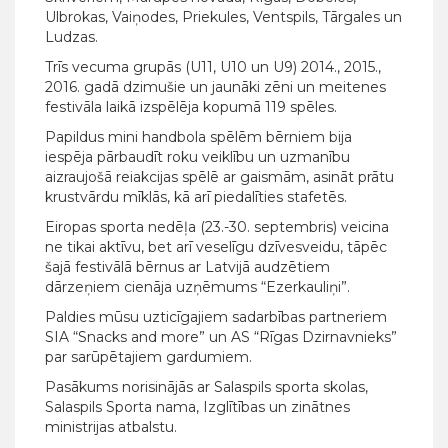
Ulbrokas, Vaiņodes, Priekules, Ventspils, Tārgales un
Ludzas.
Trīs vecuma grupās (U11, U10 un U9) 2014., 2015.,
2016. gadā dzimušie un jaunāki zēni un meitenes
festivāla laikā izspēlēja kopumā 119 spēles.
Papildus mini handbola spēlēm bērniem bija
iespēja pārbaudīt roku veiklību un uzmanību
aizraujošā reiakcijas spēlē ar gaismām, asināt prātu
krustvārdu mīklās, kā arī piedalīties stafetēs.
Eiropas sporta nedēļa (23.-30. septembris) veicina
ne tikai aktīvu, bet arī veselīgu dzīvesveidu, tāpēc
šajā festivālā bērnus ar Latvijā audzētiem
dārzeņiem cienāja uzņēmums “Ezerkauliņi”.
Paldies mūsu uzticīgajiem sadarbības partneriem
SIA “Snacks and more” un AS “Rīgas Dzirnavnieks”
par sarūpētajiem gardumiem.
Pasākums norisinājās ar Salaspils sporta skolas,
Salaspils Sporta nama, Izglītības un zinātnes
ministrijas atbalstu.