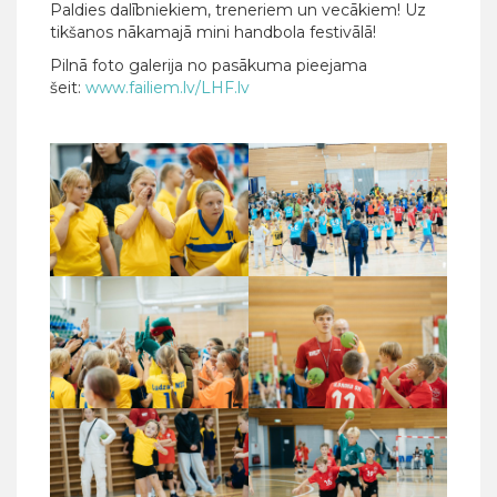
Paldies dalībniekiem, treneriem un vecākiem! Uz
tikšanos nākamajā mini handbola festivālā!
Pilnā foto galerija no pasākuma pieejama
šeit:
www.failiem.lv/LHF.lv