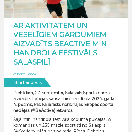
AR AKTIVITĀTĒM UN
VESELĪGIEM GARDUMIEM
AIZVADĪTS BEACTIVE MINI
HANDBOLA FESTIVĀLS
SALASPILĪ
01.10.2024 09:04
Mini handbols
Piektdien, 27. septembrī, Salaspils Sporta namā
aizvadīts Latvijas kausa mini handbolā 2024. gada
4. posms, kas kā ierasts norisinājās Eiropas sporta
nedēļas (#BeActive) ietvaros.
Šajā mini handbola festivālā kopumā pulcējās 39
komandas un 250 mazie sportisti no Salaspils,
Skrīveriem, Mārupes novada, Rīgas, Dobeles,