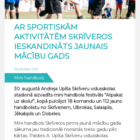
AR SPORTISKĀM
AKTIVITĀTĒM SKRĪVEROS
IESKANDINĀTS JAUNAIS
MĀCĪBU GADS
02.09.2024 11:22
Mini handbols
30. augustā Andreja Upīša Skrīveru vidusskolas
stadionā aizvadīts mini handbola festivāls “Atpakaļ
uz skolu!”, kopā pulcējot 18 komandu un 112 jauno
handbolistu no Skrīveriem, Ulbrokas, Salaspils,
Jēkabpils un Dobeles.
Mini handbols Skrīveros pirms jaunā mācību gada
sākuma jau tradicionāli norisinās trešo gadu pēc
kārtas. Paldies A. Upīša Skrīveru vidusskolas