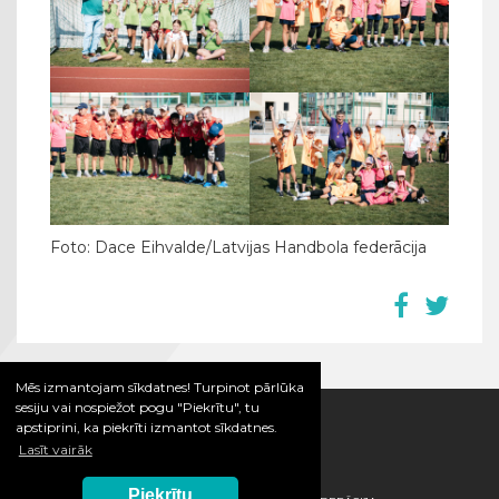
Foto: Dace Eihvalde/Latvijas Handbola federācija
Mēs izmantojam sīkdatnes! Turpinot pārlūka
sesiju vai nospiežot pogu "Piekrītu", tu
apstiprini, ka piekrīti izmantot sīkdatnes.
Lasīt vairāk
Piekrītu