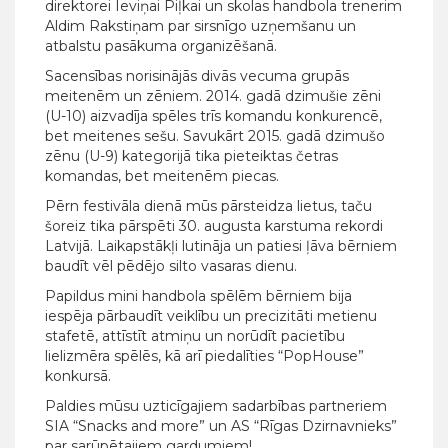
direktorei Ieviņai Piļkai un skolas handbola trenerim
Aldim Rakstiņam par sirsnīgo uzņemšanu un
atbalstu pasākuma organizēšanā.
Sacensības norisinājās divās vecuma grupās
meitenēm un zēniem. 2014. gadā dzimušie zēni
(U-10) aizvadīja spēles trīs komandu konkurencē,
bet meitenes sešu. Savukārt 2015. gadā dzimušo
zēnu (U-9) kategorijā tika pieteiktas četras
komandas, bet meitenēm piecas.
Pērn festivāla dienā mūs pārsteidza lietus, taču
šoreiz tika pārspēti 30. augusta karstuma rekordi
Latvijā. Laikapstākļi lutināja un patiesi ļāva bērniem
baudīt vēl pēdējo silto vasaras dienu.
Papildus mini handbola spēlēm bērniem bija
iespēja pārbaudīt veiklību un precizitāti metienu
stafetē, attīstīt atmiņu un norūdīt pacietību
lielizmēra spēlēs, kā arī piedalīties “PopHouse”
konkursā.
Paldies mūsu uzticīgajiem sadarbības partneriem
SIA “Snacks and more” un AS “Rīgas Dzirnavnieks”
par sarūpētajiem gardumiem!