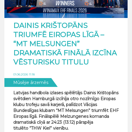
DAINIS KRIŠTOPĀNS
TRIUMFĒ EIROPAS LĪGĀ –
“MT MELSUNGEN”
DRAMATISKĀ FINĀLĀ IZCĪNA
VĒSTURISKU TITULU
01.06.2026 11:18
Mūsējie ārzemēs
Latvijas handbola izlases spēlētājs Dainis Krištopāns
svētdien Hamburgā izcīnīja otro nozīmīgo Eiropas
klubu trofeju savā karjerā, palīdzot Vācijas
Bundeslīgas klubam “MT Melsungen” triumfēt EHF
Eiropas līgā. Finālspēlē Melzungenes komanda
dramatiskā cīņā ar 24:23 (13:12) pārspēja
titulēto “THW Kiel” vienību.