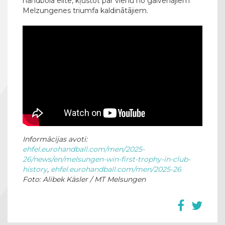
handbola elitē, kļūstot par vienu no galvenajiem
Melzungenes triumfa kaldinātājiem.
Informācijas avoti:
ehfel.eurohandball.com/men/2025-
26/news/en/melsungen-win-first-trophy-in-club-
history
,
ehfel.eurohandball.com/men/2025-26
Foto: Alibek Käsler / MT Melsungen