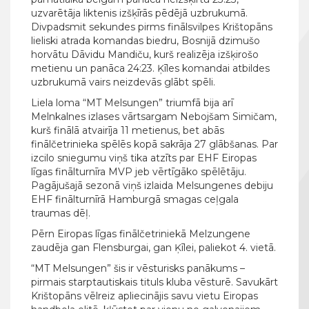
uzvarētāja liktenis izšķīrās pēdējā uzbrukumā.
Divpadsmit sekundes pirms finālsvilpes Krištopāns
lieliski atrada komandas biedru, Bosnijā dzimušo
horvātu Dāvidu Mandiču, kurš realizēja izšķirošo
metienu un panāca 24:23. Ķīles komandai atbildes
uzbrukumā vairs neizdevās glābt spēli.
Liela loma “MT Melsungen” triumfā bija arī
Melnkalnes izlases vārtsargam Nebojšam Simičam,
kurš finālā atvairīja 11 metienus, bet abās
finālčetrinieka spēlēs kopā sakrāja 27 glābšanas. Par
izcilo sniegumu viņš tika atzīts par EHF Eiropas
līgas finālturnīra MVP jeb vērtīgāko spēlētāju.
Pagājušajā sezonā viņš izlaida Melsungenes debiju
EHF finālturnīrā Hamburgā smagas ceļgala
traumas dēļ.
Pērn Eiropas līgas finālčetriniekā Melzungene
zaudēja gan Flensburgai, gan Ķīlei, paliekot 4. vietā.
“MT Melsungen” šis ir vēsturisks panākums –
pirmais starptautiskais tituls kluba vēsturē. Savukārt
Krištopāns vēlreiz apliecinājis savu vietu Eiropas