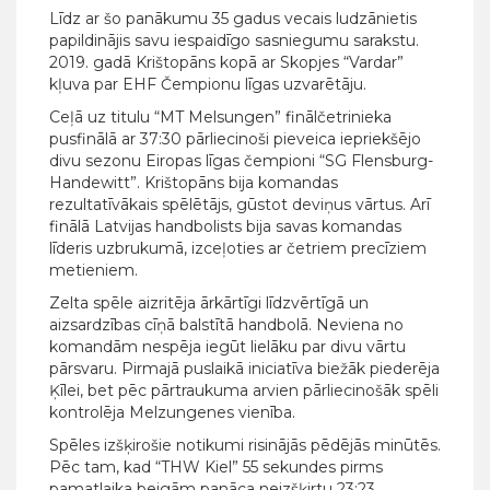
Līdz ar šo panākumu 35 gadus vecais ludzānietis
papildinājis savu iespaidīgo sasniegumu sarakstu.
2019. gadā Krištopāns kopā ar Skopjes “Vardar”
kļuva par EHF Čempionu līgas uzvarētāju.
Ceļā uz titulu “MT Melsungen” finālčetrinieka
pusfinālā ar 37:30 pārliecinoši pieveica iepriekšējo
divu sezonu Eiropas līgas čempioni “SG Flensburg-
Handewitt”. Krištopāns bija komandas
rezultatīvākais spēlētājs, gūstot deviņus vārtus. Arī
finālā Latvijas handbolists bija savas komandas
līderis uzbrukumā, izceļoties ar četriem precīziem
metieniem.
Zelta spēle aizritēja ārkārtīgi līdzvērtīgā un
aizsardzības cīņā balstītā handbolā. Neviena no
komandām nespēja iegūt lielāku par divu vārtu
pārsvaru. Pirmajā puslaikā iniciatīva biežāk piederēja
Ķīlei, bet pēc pārtraukuma arvien pārliecinošāk spēli
kontrolēja Melzungenes vienība.
Spēles izšķirošie notikumi risinājās pēdējās minūtēs.
Pēc tam, kad “THW Kiel” 55 sekundes pirms
pamatlaika beigām panāca neizšķirtu 23:23,