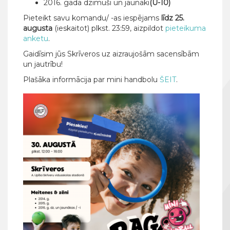
2016. gadā dzimuši un jaunāki
(U-10)
Pieteikt savu komandu/ -as iespējams
līdz 25.
augusta
(ieskaitot) plkst. 23:59, aizpildot
pieteikuma
anketu
.
Gaidīsim jūs Skrīveros uz aizraujošām sacensībām
un jautrību!
Plašāka informācija par mini handbolu
ŠEIT
.