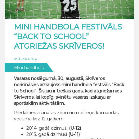
MINI HANDBOLA FESTIVĀLS
“BACK TO SCHOOL”
ATGRIEŽAS SKRĪVEROS!
18.08.2024 14:32
Mini handbols
Vasaras noslēgumā, 30. augustā, Skrīveros
norisināsies aizraujošs mini handbola festivāls “Back
to School”. Šis jau ir trešais gads, kad atgriežamies
Skrīveros, lai kopīgi svinētu vasaras izskaņu ar
sportiskām aktivitātēm.
Piedalīties aicinātas zēnu un meiteņu komandas
vecumā līdz 12 gadiem:
2014. gadā dzimuši
(U-12)
2015. gadā dzimuši
(U-11)