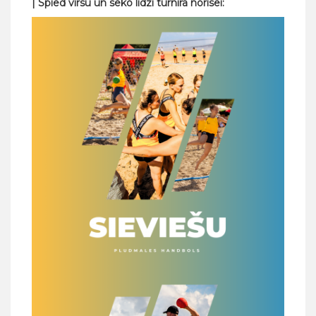
| Spied virsū un seko līdzi turnīra norisei: