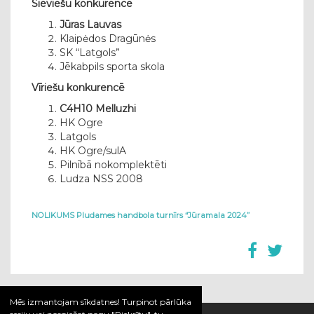
Sieviešu konkurencē
Jūras Lauvas
Klaipėdos Dragūnės
SK “Latgols”
Jēkabpils sporta skola
Vīriešu konkurencē
C4H10 Melluzhi
HK Ogre
Latgols
HK Ogre/sulA
Pilnībā nokomplektēti
Ludza NSS 2008
NOLIKUMS Pludames handbola turnīrs “Jūramala 2024”
Mēs izmantojam sīkdatnes! Turpinot pārlūka