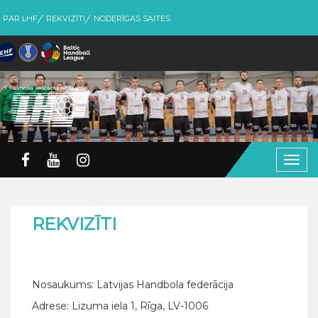
PAR LHF
REKVIZĪTI
NODERĪGAS SAITES
Togg
navig
REKVIZĪTI
Nosaukums: Latvijas Handbola federācija
Adrese: Lizuma iela 1, Rīga, LV-1006