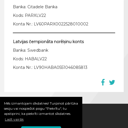
Banka: Citadele Banka
Kods: PARXLV22
Konta Nr.: LV60PARX0022528010002
Latvijas čempionāta norēķinu konts
Banka: Swedbank
Kods: HABALV22
Konta Nr.: LV90HABA0551046085813
Mēs izmantojam sīkdatnes! Turpinot pārlūka
sesiju vai nospiežot pogu "Piekrītu", tu
apstiprini, ka piekrīti izmantot sīkdatnes.
Lasīt vairāk