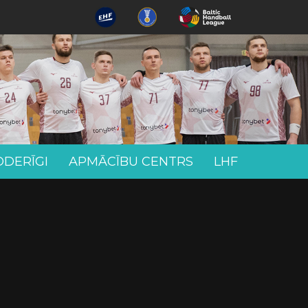
ODERĪGI
APMĀCĪBU CENTRS
LHF