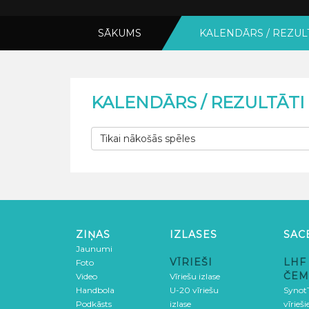
SĀKUMS
KALENDĀRS / REZUL
KALENDĀRS / REZULTĀTI
Tikai nākošās spēles
ZIŅAS
IZLASES
SAC
Jaunumi
VĪRIEŠI
LHF
Foto
ČEM
Video
Vīriešu izlase
Handbola
U-20 vīriešu
SynotT
Podkāsts
izlase
vīrieš