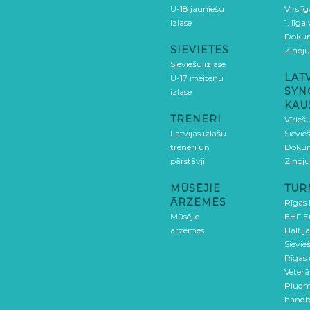
U-18 jauniešu
Virslī
izlase
1. līga
Doku
SIEVIETES
Ziņoj
Sieviešu izlase
LAT
U-17 meiteņu
SYN
izlase
KAU
TRENERI
Vīrieš
Latvijas izlašu
Sievie
treneri un
Doku
pārstāvji
Ziņoj
MŪSĒJIE
TUR
ĀRZEMĒS
Rīgas
Mūsējie
EHF E
ārzemēs
Baltija
Sievieš
Rīgas
Veterā
Pludm
handb