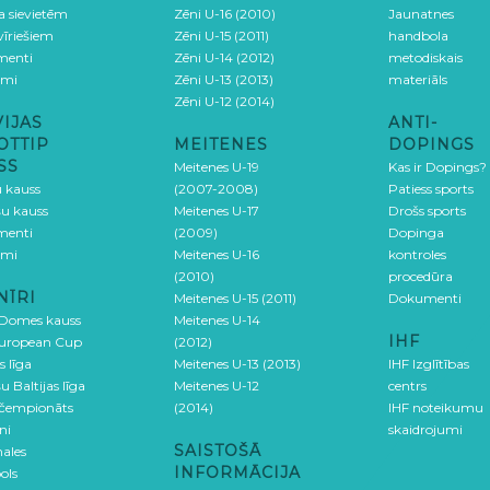
ga sievietēm
Zēni U-16 (2010)
Jaunatnes
 vīriešiem
Zēni U-15 (2011)
handbola
menti
Zēni U-14 (2012)
metodiskais
umi
Zēni U-13 (2013)
materiāls
Zēni U-12 (2014)
VIJAS
ANTI-
OTTIP
MEITENES
DOPINGS
SS
Meitenes U-19
Kas ir Dopings?
u kauss
(2007-2008)
Patiess sports
šu kauss
Meitenes U-17
Drošs sports
menti
(2009)
Dopinga
umi
Meitenes U-16
kontroles
(2010)
procedūra
NĪRI
Meitenes U-15 (2011)
Dokumenti
 Domes kauss
Meitenes U-14
IHF
uropean Cup
(2012)
s līga
Meitenes U-13 (2013)
IHF Izglītības
u Baltijas līga
Meitenes U-12
centrs
 čempionāts
(2014)
IHF noteikumu
ni
skaidrojumi
SAISTOŠĀ
ales
INFORMĀCIJA
ols