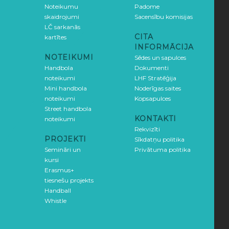
Noteikumu
Padome
skaidrojumi
Sacensību komisijas
LČ sarkanās
CITA
kartītes
INFORMĀCIJA
NOTEIKUMI
Sēdes un sapulces
Handbola
Dokumenti
noteikumi
LHF Stratēģija
Mini handbola
Noderīgas saites
noteikumi
Kopsapulces
Street handbola
KONTAKTI
noteikumi
Rekvizīti
PROJEKTI
Sīkdatņu politika
Semināri un
Privātuma politika
kursi
Erasmus+
tiesnešu projekts
Handball
Whistle