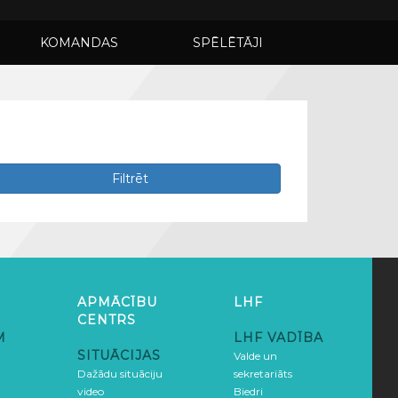
KOMANDAS
SPĒLĒTĀJI
Filtrēt
APMĀCĪBU
LHF
CENTRS
M
LHF VADĪBA
SITUĀCIJAS
Valde un
Dažādu situāciju
sekretariāts
video
Biedri