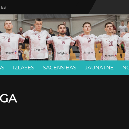
TES
AS
IZLASES
SACENSĪBAS
JAUNATNE
N
ĪGA