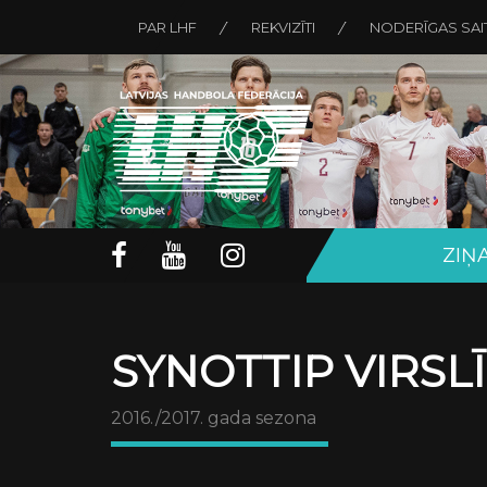
PAR LHF
REKVIZĪTI
NODERĪGAS SAI
ZIŅ
SYNOTTIP VIRSL
2016./2017. gada sezona