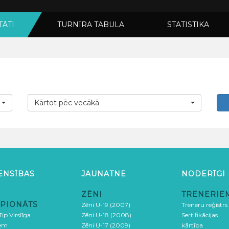
TĀTI
TURNĪRA TABULA
STATISTIKA
Kārtot pēc vecākā
ENSĪBAS
JAUNATNE
NODERĪGI
ZĒNI
TRENERIE
PIONĀTS
Zēni U-19 (2007)
Treneru reģistrs
ip Virslīga
Zēni U-18 (2008)
Sertifikācijas
iem
Zēni U-17 (2009)
kārtība