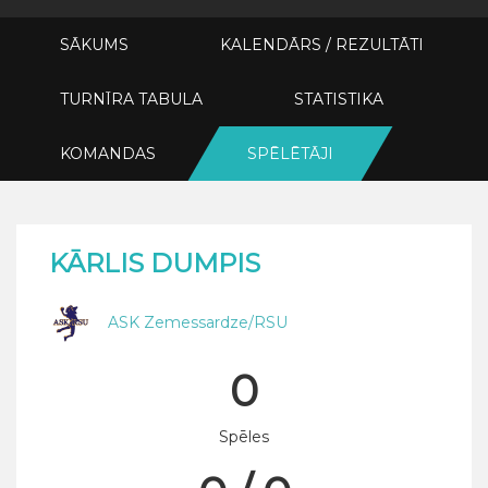
SĀKUMS
KALENDĀRS / REZULTĀTI
TURNĪRA TABULA
STATISTIKA
KOMANDAS
SPĒLĒTĀJI
KĀRLIS DUMPIS
ASK Zemessardze/RSU
0
Spēles