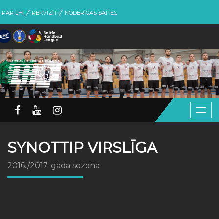
PAR LHF
REKVIZĪTI
NODERĪGAS SAITES
Togg
navig
SYNOTTIP VIRSLĪGA
2016./2017. gada sezona