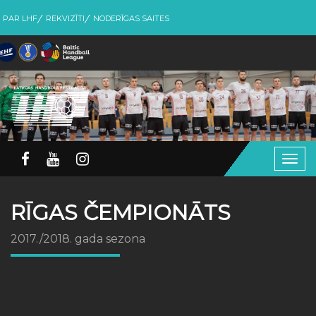
PAR LHF
REKVIZĪTI
NODERĪGAS SAITES
Togg
navig
RĪGAS ČEMPIONĀTS
2017./2018. gada sezona