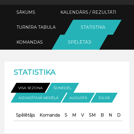
SĀKUMS
KALENDĀRS / REZULTĀTI
TURNĪRA TABULA
STATISTIKA
KOMANDAS
SPĒLĒTĀJI
STATISTIKA
VISA SEZONA
ŠONEDĒĻ
AIZVADĪTAJĀ NEDĒĻĀ
AUGUSTĀ
JŪLIJĀ
Spēlētājs
Komanda
S
M
V
SM
B
N
D