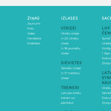
ZIŅAS
IZLASES
SAC
Jaunumi
VĪRIEŠI
LHF
Foto
ČEM
Video
Vīriešu izlase
Handbola
U-20 vīriešu
SynotT
Podkāsts
izlase
vīrieš
U-18 jauniešu
Virslī
izlase
1. līga
Doku
SIEVIETES
Ziņoj
Sieviešu izlase
LAT
U-17 meiteņu
SYN
izlase
KAU
TRENERI
Vīrieš
Latvijas izlašu
Sievie
treneri un
Doku
pārstāvji
Ziņoj