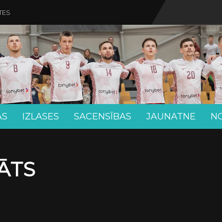
TES
AS
IZLASES
SACENSĪBAS
JAUNATNE
N
ĀTS