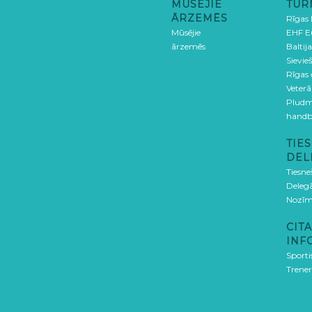
MŪSĒJIE
TUR
ĀRZEMĒS
Rīgas
Mūsējie
EHF E
ārzemēs
Baltija
Sievieš
Rīgas
Veterā
Pludm
handb
TIES
DEL
Tiesne
Delegā
Nozīm
CITA
INF
Sporti
Trener