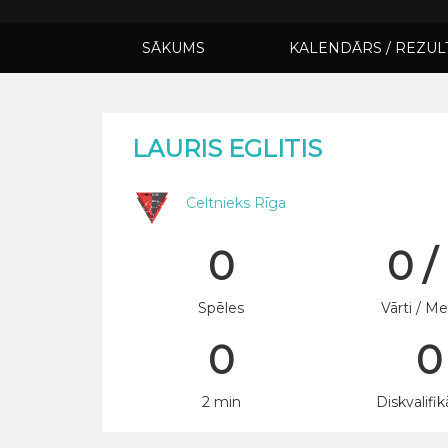
SĀKUMS
KALENDĀRS / REZUL
LAURIS EGLITIS
Celtnieks Rīga
0
0 /
Spēles
Vārti / Me
0
0
2 min
Diskvalifik