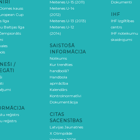
NĪRI
Meitenes U-15 (2011)
Dokumenti
 Domes kauss
Meitenes U-14
IHF
uropean Cup
(2012)
s līga
Meitenes U-13 (2013)
IHF Izglītības
u Baltijas līga
Meitenes U-12
centrs
 čempionāts
(2014)
IHF noteikumu
ni
skaidrojumi
SAISTOŠĀ
ales
INFORMĀCIJA
ols
Nolikums
NEŠI /
Kur trenēties
EGĀTI
handbolā?
ši
Handbola
ti
apmācība
ējumi
Kalendārs
Kontrolnormatīvi
Dokumentācija
ORMĀCIJA
CITAS
stu reģistrs
SACENSĪBAS
u reģistrs
Latvijas Jaunatnes
X Olimpiāde
Valmiera 2026