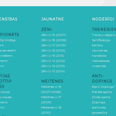
ENSĪBAS
JAUNATNE
NODERĪGI
ZĒNI
TRENERIE
PIONĀTS
Zēni U-19 (2007)
Treneru reģistrs
ip Virslīga
Zēni U-18 (2008)
Sertifikācijas
iem
Zēni U-17 (2009)
kārtība
ga sievietēm
Zēni U-16 (2010)
Jaunatnes
 vīriešiem
Zēni U-15 (2011)
handbola
menti
Zēni U-14 (2012)
metodiskais
umi
Zēni U-13 (2013)
materiāls
Zēni U-12 (2014)
VIJAS
ANTI-
OTTIP
MEITENES
DOPINGS
SS
Meitenes U-19
Kas ir Dopings?
u kauss
(2007-2008)
Patiess sports
šu kauss
Meitenes U-17
Drošs sports
menti
(2009)
Dopinga
umi
Meitenes U-16
kontroles
(2010)
procedūra