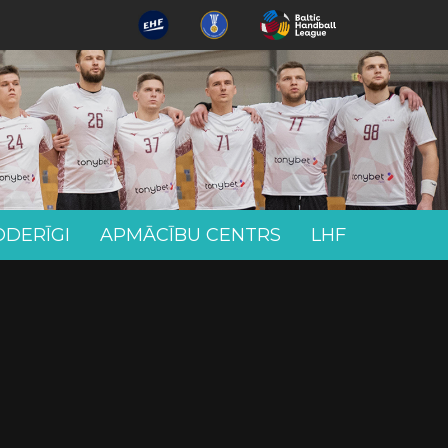
ODERĪGI
APMĀCĪBU CENTRS
LHF