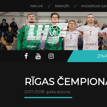
PAR LHF
REKVIZĪTI
NODERĪGAS SAI
ZIŅ
RĪGAS ČEMPION
2017./2018. gada sezona