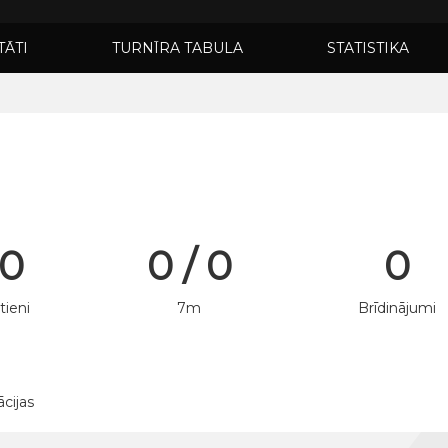
TĀTI
TURNĪRA TABULA
STATISTIKA
 0
0 / 0
0
tieni
7m
Brīdinājumi
ācijas