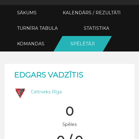
SĀKUMS
KALENDĀRS / REZULTĀTI
TURNĪRA TABULA
STATISTIKA
KOMANDAS
SPĒLĒTĀJI
EDGARS VADZĪTIS
Celtnieks Rīga
0
Spēles