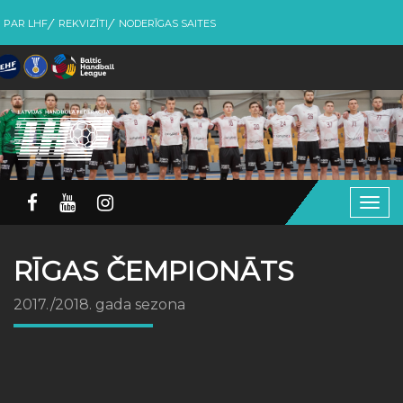
PAR LHF
REKVIZĪTI
NODERĪGAS SAITES
Togg
navig
RĪGAS ČEMPIONĀTS
2017./2018. gada sezona