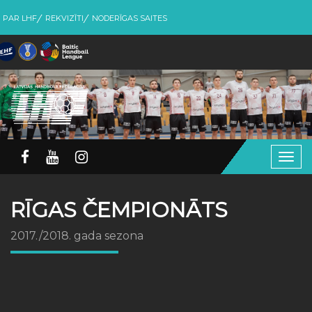
PAR LHF
REKVIZĪTI
NODERĪGAS SAITES
Togg
navig
RĪGAS ČEMPIONĀTS
2017./2018. gada sezona