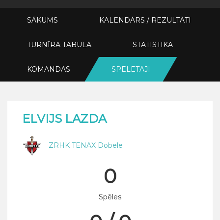
SĀKUMS
KALENDĀRS / REZULTĀTI
TURNĪRA TABULA
STATISTIKA
KOMANDAS
SPĒLĒTĀJI
ELVIJS LAZDA
ZRHK TENAX Dobele
0
Spēles