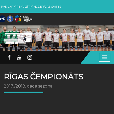
PAR LHF
REKVIZĪTI
NODERĪGAS SAITES
Togg
navig
RĪGAS ČEMPIONĀTS
2017./2018. gada sezona